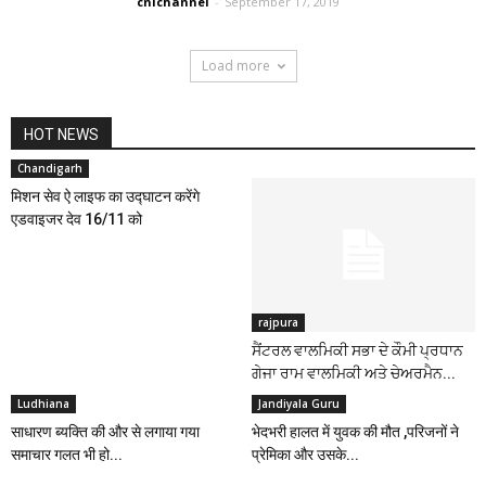
cnichannel
-
September 17, 2019
Load more
HOT NEWS
Chandigarh
मिशन सेव ऐ लाइफ का उद्घाटन करेंगे
एडवाइजर देव 16/11 को
rajpura
ਸੈਂਟਰਲ ਵਾਲਮਿਕੀ ਸਭਾ ਦੇ ਕੌਮੀ ਪ੍ਰਧਾਨ
ਗੇਜਾ ਰਾਮ ਵਾਲਮਿਕੀ ਅਤੇ ਚੇਅਰਮੈਨ...
Ludhiana
Jandiyala Guru
साधारण ब्यक्ति की और से लगाया गया
भेदभरी हालत में युवक की मौत ,परिजनों ने
समाचार गलत भी हो...
प्रेमिका और उसके...