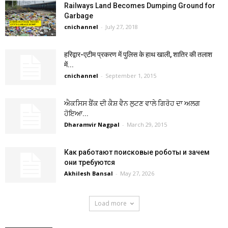
Railways Land Becomes Dumping Ground for
Garbage
cnichannel
-
July 27, 2018
हरिद्वार-एटीम प्रकरण में पुलिस के हाथ खाली, शातिर की तलाश
में...
cnichannel
-
September 1, 2015
ਐਕਸਿਸ ਬੈਂਕ ਦੀ ਕੈਸ਼ ਵੈਨ ਲੁਟਣ ਵਾਲੇ ਗਿਰੋਹ ਦਾ ਅਲਗ
ਹੋਇਆ...
Dharamvir Nagpal
-
March 29, 2015
Как работают поисковые роботы и зачем
они требуются
Akhilesh Bansal
-
May 27, 2026
Load more