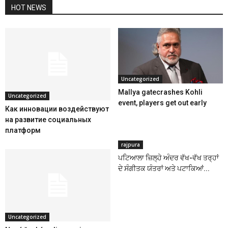
HOT NEWS
Uncategorized
Mallya gatecrashes Kohli
Uncategorized
event, players get out early
Как инновации воздействуют
на развитие социальных
платформ
rajpura
ਪਟਿਆਲਾ ਜ਼ਿਲ੍ਹੇ ਅੰਦਰ ਵੱਖ-ਵੱਖ ਤਰ੍ਹਾਂ
ਦੇ ਸੰਗੀਤਕ ਯੰਤਰਾਂ ਅਤੇ ਪਟਾਕਿਆਂ...
Uncategorized