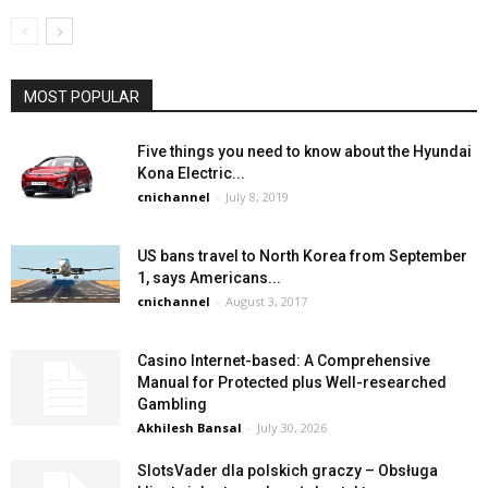
MOST POPULAR
Five things you need to know about the Hyundai
Kona Electric...
cnichannel
-
July 8, 2019
US bans travel to North Korea from September
1, says Americans...
cnichannel
-
August 3, 2017
Casino Internet-based: A Comprehensive
Manual for Protected plus Well-researched
Gambling
Akhilesh Bansal
-
July 30, 2026
SlotsVader dla polskich graczy – Obsługa