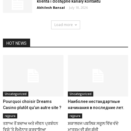
klienta i dostępne kanały kontaktu
Akhilesh Bansal
-
July 18, 2026
Load more
HOT NEWS
Uncategorized
Uncategorized
Pourquoi choisir Dreams
Наиболее нестандартные
Casino plutôt qu’un autre site ?
начинания в последние лет.
rajpura
rajpura
ਤਣਾਅ ਤੋਂ ਬਚਾਅ ਅਤੇ ਜੀਵਨ ਪ੍ਰਬੰਧਨ
ਸ਼ਕਾਲਰਜ ਪਬਲਿਕ ਸਕੂਲ ਵਿੱਚ ਵੰਦੇ
ਵਿਸ਼ੇ ’ਤੇ ਸੈਮੀਨਾਰ ਕਰਵਾਇਆ
ਮਾਤਰਮ ਦੀ ਗੂੰਜ ਗੂੰਜੀ