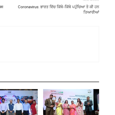
 का
Coronavirus: ਭਾਰਤ ਵਿੱਚ ਕਿੱਥੇ-ਕਿੱਥੇ ਪਹੁੰਚਿਆ ਤੇ ਕੀ ਹਨ
ਤਿਆਰੀਆਂ