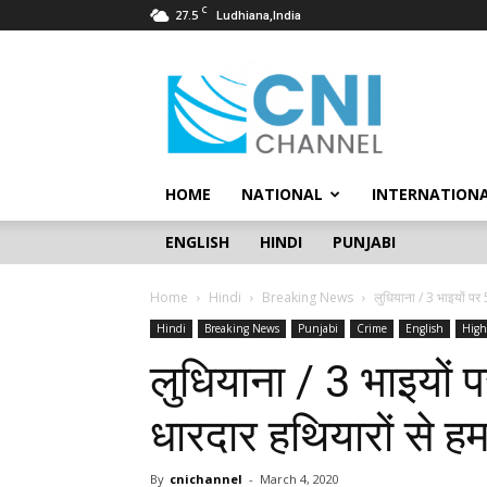
C
27.5
Ludhiana,India
CNI
Channel
HOME
NATIONAL
INTERNATION
ENGLISH
HINDI
PUNJABI
Home
Hindi
Breaking News
लुधियाना / 3 भाइयों पर 
Hindi
Breaking News
Punjabi
Crime
English
High
लुधियाना / 3 भाइयों 
धारदार हथियारों से ह
By
cnichannel
-
March 4, 2020