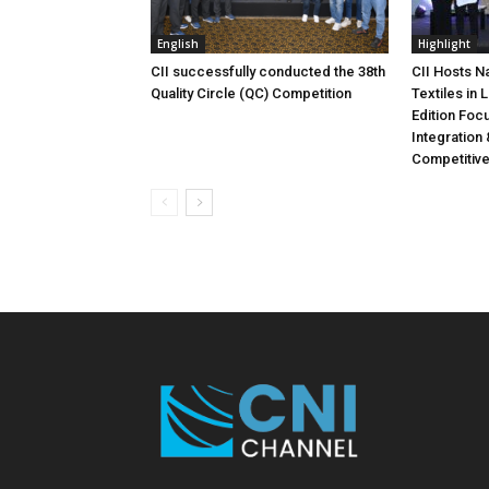
English
Highlight
CII successfully conducted the 38th
CII Hosts N
Quality Circle (QC) Competition
Textiles in
Edition Foc
Integration 
Competitiv