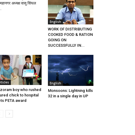
 महानगर अध्यक्ष वासु सिंघल
..
English
WORK OF DISTRIBUTING
COOKED FOOD & RATION
GOING ON
SUCCESSFULLY IN...
rticles
English
zoram boy who rushed
Monsoons: Lightning kills
jured chick to hospital
32 in a single day in UP
ts PETA award