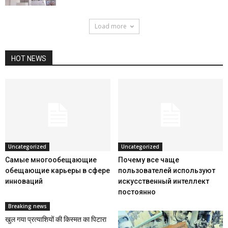
Load more
HOT NEWS
Uncategorized
Uncategorized
Самые многообещающие
Почему все чаще
обещающие карьеры в сфере
пользователей используют
инноваций
искусственный интеллект
постоянно
Breaking news
खुल गया प्रत्याशियों की किस्मत का पिटारा