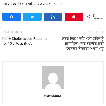
ਲੋਕ ਸੰਪਰਕ ਵਿਭਾਗ ਅਹਿਮ ਯੋਗਦਾਨ ਪਾ ਰਹੇ ਹਨ।
0
Share
Tweet
Share
Pin
SHARES
Previous article
Next article
PCTE Students got Placement
ਨਗਰ ਨਿਗਮ ਲੁਧਿਆਣਾ ਸ਼ਹਿਰ ਨੂੰ
for 10 LPA at Byju’s
ਪਲਾਸਟਿਕ ਮੁਕਤ ਬਣਾਉਣ ਲਈ
ਵਚਨਬੱਧ-ਕੌਂਸਲਰ ਮਮਤਾ ਆਸ਼ੂ
cnichannel