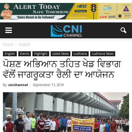
Home
English
English
Events
Highlight
Latest News
Ludhiana
Ludhiana News
ਪੋਸ਼ਣ ਅਭਿਆਨ ਤਹਿਤ ਖੇਡ ਵਿਭਾਗ
ਵੱਲੋਂ ਜਾਗਰੂਕਤਾ ਰੈਲੀ ਦਾ ਆਯੋਜਨ
By
cnichannel
-
September 11, 2019