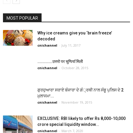
MOST POPULAR
Why ice creams give you ‘brain freeze’
decoded
cnichannel
-
July 11, 2017
……………उत्तरो पर चुप्पियाॅ मिली
cnichannel
-
October 28, 2015
ਗੁਰਦੁਆਰਾ ਸਰਾਏ ਬੰਜਾਰਾ ਦੇ ਗੰ੍ਰਥੀ ਨਾਲ ਸੰਭੂ ਪੁਲਿਸ ਦੇ 2
ਮੁਲਾਜਮਾ...
cnichannel
-
November 19, 2015
EXCLUSIVE: RBI likely to offer Rs 8,000-10,000
crore special liquidity window...
cnichannel
-
March 7, 2020