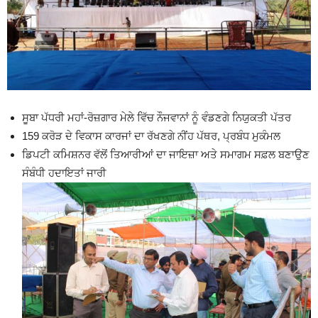
ਸੂਬਾ ਪੱਧਰੀ ਮਹਾਂ-ਰੋਜ਼ਗਾਰ ਮੇਲੇ ਵਿੱਚ ਨੌਜਵਾਨਾਂ ਨੂੰ ਵੰਡਣਗੇ ਨਿਯੁਕਤੀ ਪੱਤਰ
159 ਕਰੋੜ ਦੇ ਵਿਕਾਸ ਕਾਰਜਾਂ ਦਾ ਰੱਖਣਗੇ ਨੀਂਹ ਪੱਥਰ, ਪ੍ਰਬੰਧ ਮੁਕੰਮਲ
ਡਿਪਟੀ ਕਮਿਸ਼ਨਰ ਵੱਲੋਂ ਤਿਆਰੀਆਂ ਦਾ ਜਾਇਜ਼ਾ ਅਤੇ ਸਮਾਗਮ ਸਫ਼ਲ ਬਣਾਉਣ
ਸੰਬੰਧੀ ਹਦਾਇਤਾਂ ਜਾਰੀ