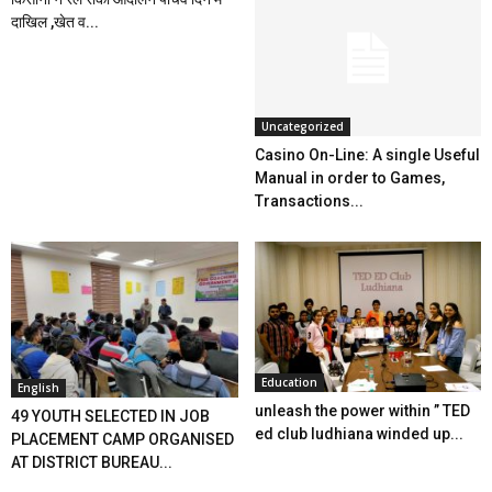
दाखिल ,खेत व...
Uncategorized
Casino On-Line: A single Useful
Manual in order to Games,
Transactions...
Education
English
unleash the power within ” TED
49 YOUTH SELECTED IN JOB
ed club ludhiana winded up...
PLACEMENT CAMP ORGANISED
AT DISTRICT BUREAU...