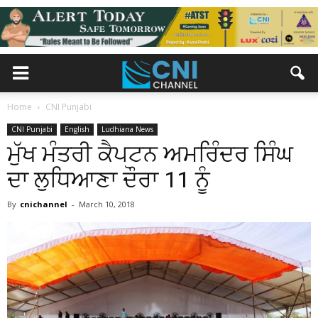
Home
CNI Punjabi
CNI Punjabi
English
Ludhiana News
ਮੁੱਖ ਮੰਤਰੀ ਕੈਪਟਨ ਅਮਰਿੰਦਰ ਸਿੰਘ
ਦਾ ਲੁਧਿਆਣਾ ਦੌਰਾ 11 ਨੂੰ
By
cnichannel
-
March 10, 2018