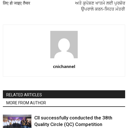
लिए हो जाइए तैयार
ਅਤੇ ਕੁਪੋਸ਼ਣ ਖਾਤਮੇ ਲਈ ਪੁਰਜ਼ੋਰ
ਉਪਰਾਲੇ ਕਰਨ-ਸਿਹਤ ਮੰਤਰੀ
cnichannel
RELATED ARTICLES
MORE FROM AUTHOR
CII successfully conducted the 38th
Quality Circle (QC) Competition