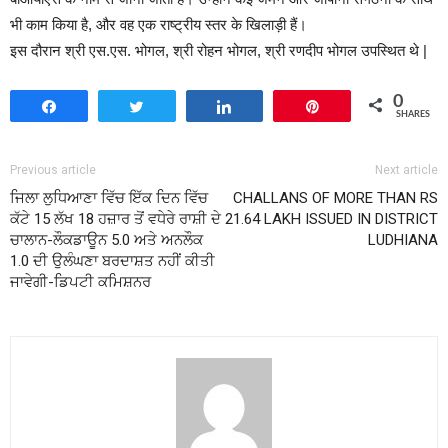
भी काम किया है, और वह एक राष्ट्रीय स्तर के खिलाड़ी हैं।
इस दौरान श्री एस.एस. भोगल, श्री रोहन भोगल, श्री रणदीप भोगल उपस्थित थे |
0
Share
Tweet
Share
Pin
SHARES
Previous article
Next article
ਜਿਲਾ ਲੁਧਿਆਣਾ ਵਿੱਚ ਇੱਕ ਦਿਨ ਵਿੱਚ
CHALLANS OF MORE THAN RS
ਕੱਟੇ 15 ਲੱਖ 18 ਹਜ਼ਾਰ ਤੋਂ ਵਧੇਰੇ ਰਾਸ਼ੀ ਦੇ
21.64 LAKH ISSUED IN DISTRICT
ਚਾਲਾਨ-ਲੌਕਡਾਊਨ 5.0 ਅਤੇ ਅਨਲੌਕ
LUDHIANA
1.0 ਦੀ ਉਲੰਘਣਾ ਬਰਦਾਸ਼ਤ ਨਹੀਂ ਕੀਤੀ
ਜਾਵੇਗੀ-ਡਿਪਟੀ ਕਮਿਸ਼ਨਰ