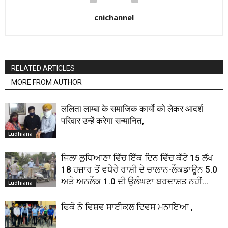
cnichannel
RELATED ARTICLES
MORE FROM AUTHOR
ललिता लाम्बा के समाजिक कार्यो को लेकर आदर्श
परिवार उन्हें करेगा सन्मानित,
Ludhiana
ਜਿਲਾ ਲੁਧਿਆਣਾ ਵਿੱਚ ਇੱਕ ਦਿਨ ਵਿੱਚ ਕੱਟੇ 15 ਲੱਖ
18 ਹਜ਼ਾਰ ਤੋਂ ਵਧੇਰੇ ਰਾਸ਼ੀ ਦੇ ਚਾਲਾਨ-ਲੌਕਡਾਊਨ 5.0
ਅਤੇ ਅਨਲੌਕ 1.0 ਦੀ ਉਲੰਘਣਾ ਬਰਦਾਸ਼ਤ ਨਹੀਂ...
Ludhiana
ਫਿਕੋ ਨੇ ਵਿਸ਼ਵ ਸਾਈਕਲ ਦਿਵਸ ਮਨਾਇਆ ,