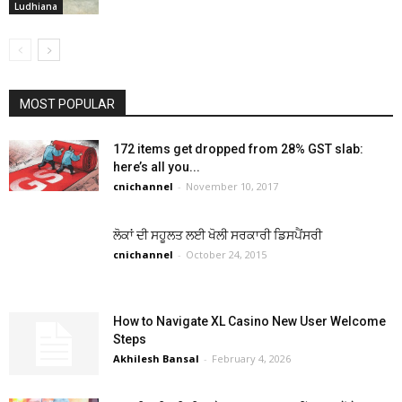
Ludhiana
MOST POPULAR
172 items get dropped from 28% GST slab:
here’s all you...
cnichannel
-
November 10, 2017
ਲੋਕਾਂ ਦੀ ਸਹੂਲਤ ਲਈ ਖੋਲੀ ਸਰਕਾਰੀ ਡਿਸਪੈਂਸਰੀ
cnichannel
-
October 24, 2015
How to Navigate XL Casino New User Welcome
Steps
Akhilesh Bansal
-
February 4, 2026