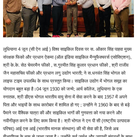
लुधियाना 4 जून (सी ऐन आई ) विश्व साइकिल दिवस पर स. ओंकार सिंह पाहवा मुख्य
संरक्षक फिको और प्रधान ऐकमा (ऑल इंडिया साइकिल मैन्युफैक्चरर्स एसोसिएशन),
श्री के.के. सेठ चेयरमैन फीको , स.गुरमीत सिंह कुलार प्रधान फीको , श्री राजीव
जैन महासचिव फीको और प्रधान लगु उद्योग भारती; ने स.धनवंत सिंह भोगल को
लाइफ टाइम उपलब्धि के साथ प्रस्तुत किया। साइकिल उद्योग में भोगल समूह का
योगदान बहुत बड़ा है।04 जून 1930 को जन्मे; आर्य कॉलेज, लुधियाना के एक
स्नातक, श्री डीएस भोगल भारतीय वायु सेना में सेवा करने के बाद 1957 में अपने
पिता और भाइयों के साथ कारोबार में शामिल हो गए ; उन्होंने ने 1960 के बाद से बड़े
पैमाने पर वैश्विक यात्रा की और साइकिल भागों की गुणवत्ता को नया करने और
नवीनीकृत करने के लिए काम किया है। श्री भोगल ने एन पी सी (राष्ट्रीय उत्पादक
परिषद) आई एस आई (भारतीय मानक संस्थान) की भी सेवा की है, जिसे अब
बीआयीएस के नाम से जाना जाता है। उन्होंने कई जर्मन और जापानी संगठनों के साथ