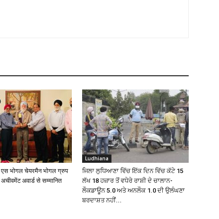
Ludhiana
ी एस भोगल चेयरमैन भोगल ग्रुप
ਜਿਲਾ ਲੁਧਿਆਣਾ ਵਿੱਚ ਇੱਕ ਦਿਨ ਵਿੱਚ ਕੱਟੇ 15
चीवमेंट अवार्ड से सम्मानित
ਲੱਖ 18 ਹਜ਼ਾਰ ਤੋਂ ਵਧੇਰੇ ਰਾਸ਼ੀ ਦੇ ਚਾਲਾਨ-
ਲੌਕਡਾਊਨ 5.0 ਅਤੇ ਅਨਲੌਕ 1.0 ਦੀ ਉਲੰਘਣਾ
ਬਰਦਾਸ਼ਤ ਨਹੀਂ...