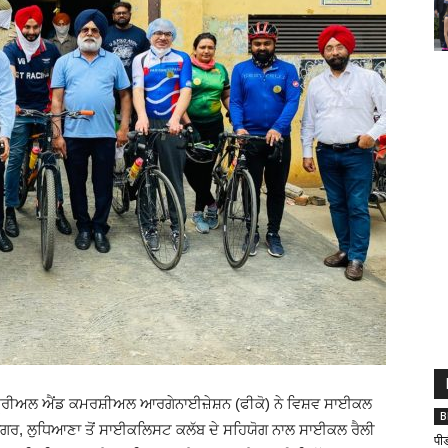
ਰੀਅਲ ਐਂਡ ਕਮਰਸ਼ੀਅਲ ਆਰਗੇਨਾਈਜ਼ੇਸ਼ਨ (ਫੀਕੋ) ਨੇ ਵਿਸ਼ਵ ਸਾਈਕਲ
B
ਗਰ, ਲੁਧਿਆਣਾ ਤੋਂ ਸਾਈਕਲਿਸਟ ਕਲੱਬ ਦੇ ਸਹਿਯੋਗ ਨਾਲ ਸਾਈਕਲ ਰੈਲੀ
पी