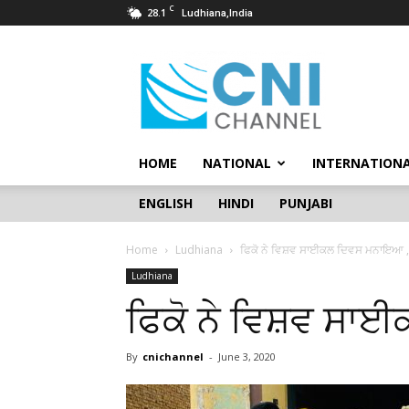
C
28.1
Ludhiana,India
CNI
Channel
HOME
NATIONAL
INTERNATION
ENGLISH
HINDI
PUNJABI
Home
Ludhiana
ਫਿਕੋ ਨੇ ਵਿਸ਼ਵ ਸਾਈਕਲ ਦਿਵਸ ਮਨਾਇਆ ,
Ludhiana
ਫਿਕੋ ਨੇ ਵਿਸ਼ਵ ਸ
By
cnichannel
-
June 3, 2020