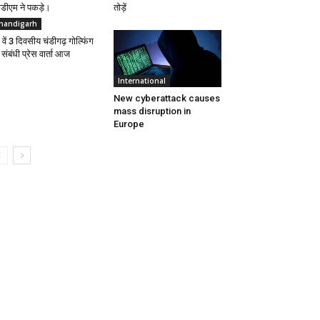
डीएम ने पकड़े।
तोड़ें
handigarh
 वें 3 दिवसीय चंडीगढ़ गोल्फिंग
 संबंधी प्रेस वार्ता आज
International
New cyberattack causes
mass disruption in
Europe