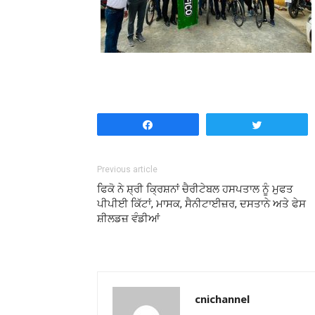
Share
Tweet
Previous article
ਫਿਕੋ ਨੇ ਸ਼੍ਰੀ ਕ੍ਰਿਸ਼ਨਾਂ ਚੈਰੀਟੇਬਲ ਹਸਪਤਾਲ ਨੂੰ ਮੁਫਤ
ਪੀਪੀਈ ਕਿੱਟਾਂ, ਮਾਸਕ, ਸੈਨੀਟਾਈਜ਼ਰ, ਦਸਤਾਨੇ ਅਤੇ ਫੇਸ
ਸ਼ੀਲਡਜ਼ ਵੰਡੀਆਂ
cnichannel