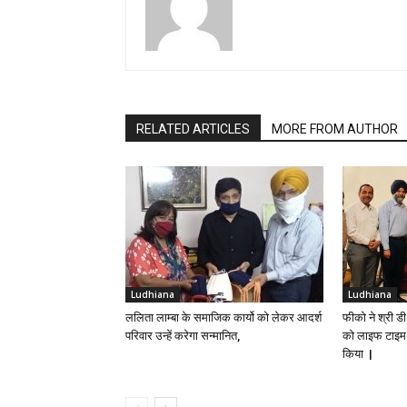
RELATED ARTICLES
MORE FROM AUTHOR
Ludhiana
Ludhiana
ललिता लाम्बा के समाजिक कार्यो को लेकर आदर्श
फीको ने श्री ड
परिवार उन्हें करेगा सन्मानित,
को लाइफ टाइम अ
किया |