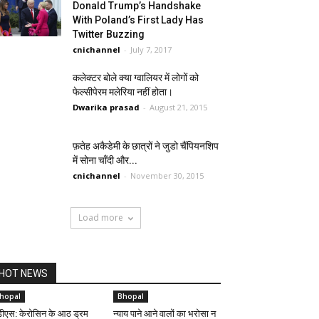
Donald Trump’s Handshake
With Poland’s First Lady Has
Twitter Buzzing
cnichannel
-
July 7, 2017
कलेक्टर बोले क्या ग्वालियर में लोगों को
फेल्सीपेरम मलेरिया नहीं होता।
Dwarika prasad
-
August 21, 2015
फ़तेह अकैडेमी के छात्रों ने जुडो चैंपियनशिप
में सोना चाँदी और...
cnichannel
-
November 30, 2015
Load more
HOT NEWS
hopal
Bhopal
डीएस: केरोसिन के आठ ड्रम
न्याय पाने आने वालों का भरोसा न