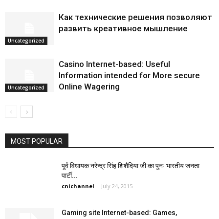
Как технические решения позволяют
развить креативное мышление
Uncategorized
Casino Internet-based: Useful
Information intended for More secure
Online Wagering
Uncategorized
MOST POPULAR
पूर्व विधायक नरेन्द्र सिंह शिशैदिया जी का पुनः भारतीय जनता
पार्टी...
cnichannel
-
July 24, 2015
Gaming site Internet-based: Games,