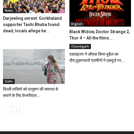
News
Darjeeling unrest: Gorkhaland
English
supporter Tashi Bhutia found
dead, locals allege he...
Black Widow, Doctor Strange 2,
Thor 4 – All the films...
Chandigarh
एडवाइजर ने औचक किया बुड़ैल का
दौरा,दुकानदारों ग्रामीणों ने एकदूजे पर...
Delhi
दिल्ली वासियो को प्रदुषण की समस्या से
बचाने के लिए केजरीवाल...