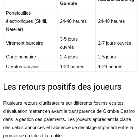
Gxmble
Portefeuilles
électroniques (Skrill,
24-48 heures
24-48 heures
Neteller)
3-5 jours
Virement bancaire
2-7 jours ouvrés
ouvrés
Carte bancaire
2-4 jours
2-5 jours
Cryptomonnaies
1-24 heures
1-24 heures
Les retours positifs des joueurs
Plusieurs retours d’utilisateurs sur différents forums et sites
d’évaluation mettent en avant la transparence de Gxmble Casino
dans la gestion des paiements. Les joueurs apprécient la clarté
des délais annoncés et l’absence de décalage important entre la
promesse du site et la réalité.