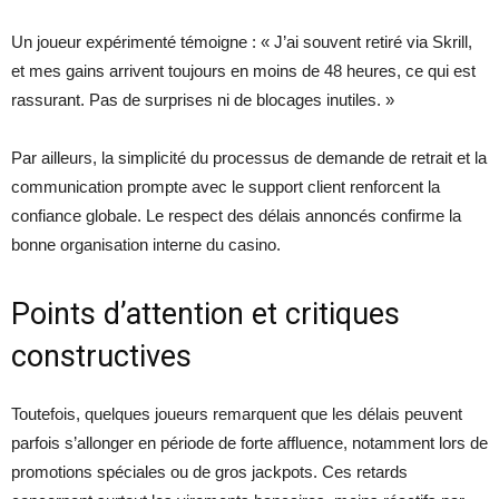
Un joueur expérimenté témoigne : « J’ai souvent retiré via Skrill,
et mes gains arrivent toujours en moins de 48 heures, ce qui est
rassurant. Pas de surprises ni de blocages inutiles. »
Par ailleurs, la simplicité du processus de demande de retrait et la
communication prompte avec le support client renforcent la
confiance globale. Le respect des délais annoncés confirme la
bonne organisation interne du casino.
Points d’attention et critiques
constructives
Toutefois, quelques joueurs remarquent que les délais peuvent
parfois s’allonger en période de forte affluence, notamment lors de
promotions spéciales ou de gros jackpots. Ces retards