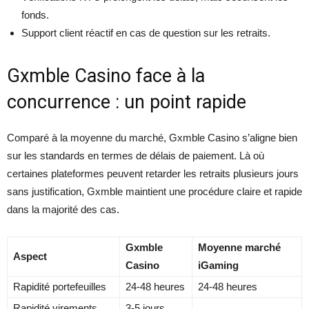
fonds.
Support client réactif en cas de question sur les retraits.
Gxmble Casino face à la
concurrence : un point rapide
Comparé à la moyenne du marché, Gxmble Casino s’aligne bien
sur les standards en termes de délais de paiement. Là où
certaines plateformes peuvent retarder les retraits plusieurs jours
sans justification, Gxmble maintient une procédure claire et rapide
dans la majorité des cas.
Gxmble
Moyenne marché
Aspect
Casino
iGaming
Rapidité portefeuilles
24-48 heures
24-48 heures
Rapidité virements
3-5 jours