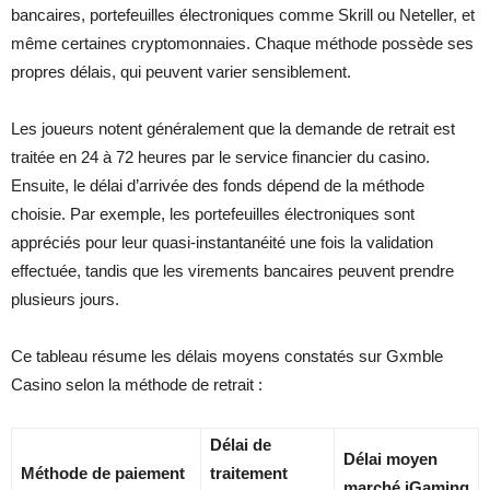
bancaires, portefeuilles électroniques comme Skrill ou Neteller, et
même certaines cryptomonnaies. Chaque méthode possède ses
propres délais, qui peuvent varier sensiblement.
Les joueurs notent généralement que la demande de retrait est
traitée en 24 à 72 heures par le service financier du casino.
Ensuite, le délai d’arrivée des fonds dépend de la méthode
choisie. Par exemple, les portefeuilles électroniques sont
appréciés pour leur quasi-instantanéité une fois la validation
effectuée, tandis que les virements bancaires peuvent prendre
plusieurs jours.
Ce tableau résume les délais moyens constatés sur Gxmble
Casino selon la méthode de retrait :
Délai de
Délai moyen
Méthode de paiement
traitement
marché iGaming