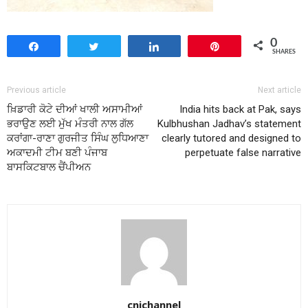
0
Share
Tweet
Share
Pin
SHARES
Previous article
Next article
ਖ਼ਿਡਾਰੀ ਕੋਟੇ ਦੀਆਂ ਖਾਲੀ ਅਸਾਮੀਆਂ
India hits back at Pak, says
ਭਰਾਉਣ ਲਈ ਮੁੱਖ ਮੰਤਰੀ ਨਾਲ ਗੱਲ
Kulbhushan Jadhav’s statement
ਕਰਾਂਗਾ-ਰਾਣਾ ਗੁਰਜੀਤ ਸਿੰਘ ਲੁਧਿਆਣਾ
clearly tutored and designed to
ਅਕਾਦਮੀ ਟੀਮ ਬਣੀ ਪੰਜਾਬ
perpetuate false narrative
ਬਾਸਕਿਟਬਾਲ ਚੈਂਪੀਅਨ
cnichannel