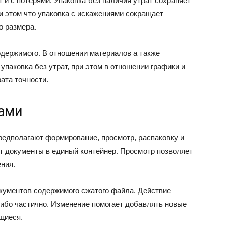
 и с потерями. Упаковка без наличия утрат сохраняет
и этом что упаковка с искажениями сокращает
о размера.
одержимого. В отношении материалов а также
упаковка без утрат, при этом в отношении графики и
ата точности.
ами
едполагают формирование, просмотр, распаковку и
ет документы в единый контейнер. Просмотр позволяет
ния.
кументов содержимого сжатого файла. Действие
ибо частично. Изменение помогает добавлять новые
щиеся.