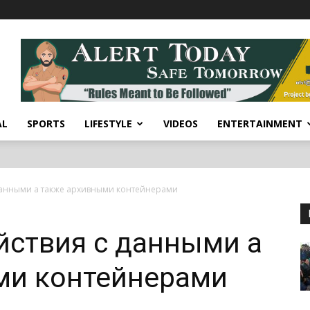
AL
SPORTS
LIFESTYLE
VIDEOS
ENTERTAINMENT
данными а также архивными контейнерами
йствия с данными а
ми контейнерами