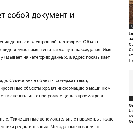
т собой документ и
A
Lu
Ja
ения данных в электронной платформе. Объект
Ce
виде и имеет имя, тип а также путь нахождения. Имя
C
Ex
 указывает на категорию данных, а адрес показывает
fr
вида. Символьные объекты содержат текст,
одированные объекты хранят информацию в машинном
тся в специальных программ с целью просмотра и
U
Ga
Us
Mo
ные. Такие данные вспомогательные параметры, такие
G
еристики редактирования. Метаданные позволяют