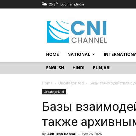
C
26.8
Ludhiana,India
CNI
Channel
HOME
NATIONAL
INTERNATION
ENGLISH
HINDI
PUNJABI
Home
Uncategorized
Базы взаимодействия с 
Uncategorized
Базы взаимоде
также архивны
By
Akhilesh Bansal
-
May 26, 2026