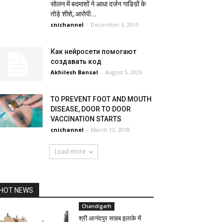
सोलन में बदमाशों ने आधा दर्जन गाडिय़ों के
तोड़े शीशे, आरोपी...
cnichannel
-
December 3, 2015
Как нейросети помогают
создавать код
Akhilesh Bansal
-
August 5, 2026
TO PREVENT FOOT AND MOUTH
DISEASE, DOOR TO DOOR
VACCINATION STARTS
cnichannel
-
March 13, 2018
Load more
HOT NEWS
Chandigarh
श्री आनंदपुर साहब इलाके में