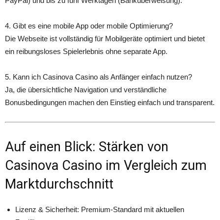
PayPal) und bis zu fünf Werktagen (Banküberweisung).
4. Gibt es eine mobile App oder mobile Optimierung?
Die Webseite ist vollständig für Mobilgeräte optimiert und bietet
ein reibungsloses Spielerlebnis ohne separate App.
5. Kann ich Casinova Casino als Anfänger einfach nutzen?
Ja, die übersichtliche Navigation und verständliche
Bonusbedingungen machen den Einstieg einfach und transparent.
Auf einen Blick: Stärken von
Casinova Casino im Vergleich zum
Marktdurchschnitt
Lizenz & Sicherheit: Premium-Standard mit aktuellen