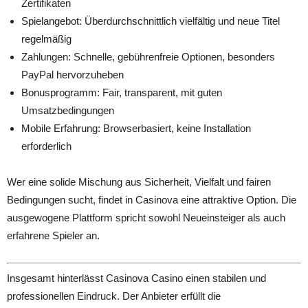
Zertifikaten
Spielangebot: Überdurchschnittlich vielfältig und neue Titel
regelmäßig
Zahlungen: Schnelle, gebührenfreie Optionen, besonders
PayPal hervorzuheben
Bonusprogramm: Fair, transparent, mit guten
Umsatzbedingungen
Mobile Erfahrung: Browserbasiert, keine Installation
erforderlich
Wer eine solide Mischung aus Sicherheit, Vielfalt und fairen
Bedingungen sucht, findet in Casinova eine attraktive Option. Die
ausgewogene Plattform spricht sowohl Neueinsteiger als auch
erfahrene Spieler an.
Insgesamt hinterlässt Casinova Casino einen stabilen und
professionellen Eindruck. Der Anbieter erfüllt die