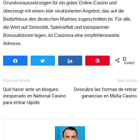
Grundvoraussetzungen für ein gutes Online-Casino und
überzeugt mit einem klar strukturierten Angebot, das auf die
Bedürfnisse des deutschen Marktes zugeschnitten ist. Für alle,
die Wert auf Seriosität, Spielvielfalt und transparente
Bonusaktionen legen, ist Casinova eine empfehlenswerte
Adresse.
0
Share
Tweet
Share
Pin
SHARES
Previous article
Next article
Qué hacer ante un bloqueo
Descubre las formas de retirar
inesperado en National Casino
ganancias en Mafia Casino
para entrar rápido