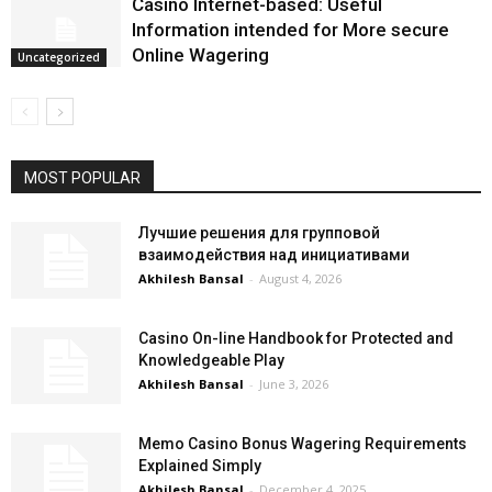
Casino Internet-based: Useful
Information intended for More secure
Online Wagering
Uncategorized
MOST POPULAR
Лучшие решения для групповой
взаимодействия над инициативами
Akhilesh Bansal
-
August 4, 2026
Casino On-line Handbook for Protected and
Knowledgeable Play
Akhilesh Bansal
-
June 3, 2026
Memo Casino Bonus Wagering Requirements
Explained Simply
Akhilesh Bansal
-
December 4, 2025