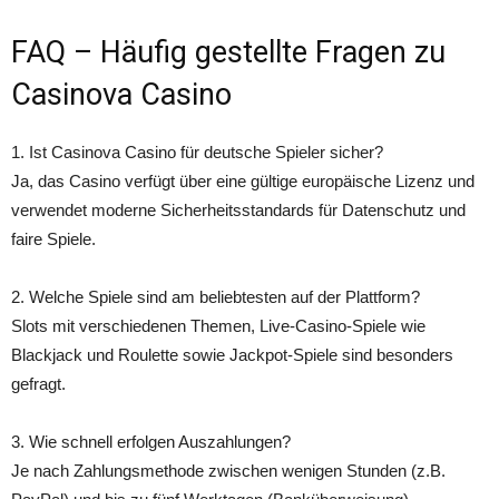
FAQ – Häufig gestellte Fragen zu
Casinova Casino
1. Ist Casinova Casino für deutsche Spieler sicher?
Ja, das Casino verfügt über eine gültige europäische Lizenz und
verwendet moderne Sicherheitsstandards für Datenschutz und
faire Spiele.
2. Welche Spiele sind am beliebtesten auf der Plattform?
Slots mit verschiedenen Themen, Live-Casino-Spiele wie
Blackjack und Roulette sowie Jackpot-Spiele sind besonders
gefragt.
3. Wie schnell erfolgen Auszahlungen?
Je nach Zahlungsmethode zwischen wenigen Stunden (z.B.