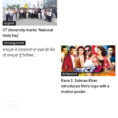
English
CT University marks ‘National
Unity Day’
Uncategorized
ਰਾਜਪੁਰਾ ਦੇ ਪੱਤਰਕਾਰਾਂ ਦਾ ਵਫਦ ਡੀ ਐਸ
ਪੀ ਰਾਜਪੁਰਾ ਨੂੰ ਮਿਲਿਆ...
Bollywood
Race 3: Salman Khan
introduces film’s logo with a
motion poster...