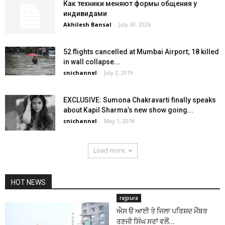
Как техники меняют формы общения у
индивидами
Akhilesh Bansal
-
July 30, 2026
52 flights cancelled at Mumbai Airport; 18 killed
in wall collapse...
cnichannel
-
July 2, 2019
EXCLUSIVE: Sumona Chakravarti finally speaks
about Kapil Sharma’s new show going...
cnichannel
-
May 1, 2018
Load more
HOT NEWS
rajpura
ਐਸ ੳ ਆਈ ਤੇ ਜਿਲਾ ਪਰਿਸ਼ਦ ਮੈਂਬਰ
ਰਣਜੀ ਸਿੰਘ ਸਰਾਂ ਵਲੌਂ...