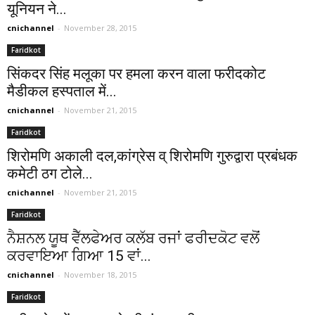
यूनियन ने...
cnichannel
-
November 28, 2015
Faridkot
सिंकदर सिंह मलूका पर हमला करन वाला फरीदकोट
मैडीकल हस्पताल में...
cnichannel
-
November 21, 2015
Faridkot
शिरोमणि अकाली दल,कांग्रेस व् शिरोमणि गुरुद्वारा प्रबंधक
कमेटी ठग टोले...
cnichannel
-
November 21, 2015
Faridkot
ਨੈਸ਼ਨਲ ਯੂਥ ਵੈੱਲਫੇਅਰ ਕਲੱਬ ਰਜਾਂ ਫਰੀਦਕੋਟ ਵਲੋਂ
ਕਰਵਾਇਆ ਗਿਆ 15 ਵਾਂ...
cnichannel
-
November 18, 2015
Faridkot