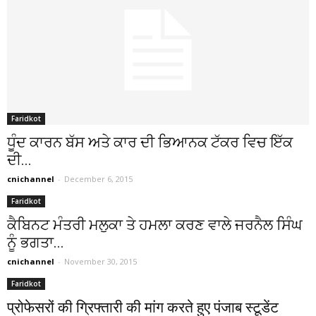
Faridkot
ਧੂੰਦ ਕਾਰਨ ਬੱਸ ਅਤੇ ਕਾਰ ਦੀ ਭਿਆਨਕ ਟੱਕਰ ਵਿਚ ਇੱਕ
ਦੀ...
cnichannel
-
December 6, 2015
Faridkot
ਕੈਬਿਨਟ ਮੰਤਰੀ ਮਲੁਕਾ ਤੇ ਹਮਲਾ ਕਰਣ ਵਾਲੇ ਜਰਨੈਲ ਸਿੰਘ
ਨੂੰ ਭਗਤਾ...
cnichannel
-
November 30, 2015
Faridkot
प्रोफेसरों की ग्रिफ्तारी की मांग करते हुए पंजाब स्टूडेंट