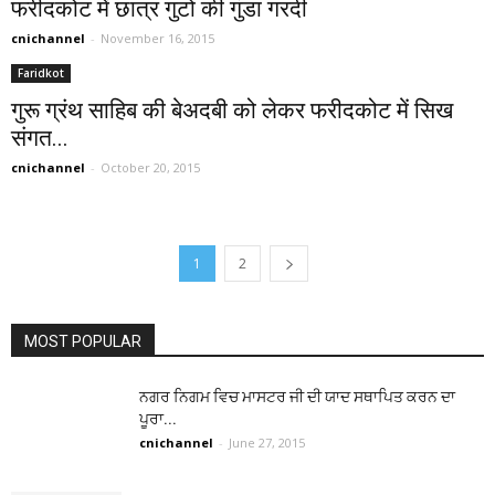
फरीदकोट में छात्र गुटो की गुंडा गरदी
cnichannel
-
November 16, 2015
Faridkot
गुरू ग्रंथ साहिब की बेअदबी को लेकर फरीदकोट में सिख
संगत...
cnichannel
-
October 20, 2015
1
2
MOST POPULAR
ਨਗਰ ਨਿਗਮ ਵਿਚ ਮਾਸਟਰ ਜੀ ਦੀ ਯਾਦ ਸਥਾਪਿਤ ਕਰਨ ਦਾ
ਪੂਰਾ...
cnichannel
-
June 27, 2015