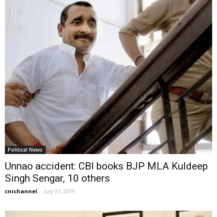
Political News
Unnao accident: CBI books BJP MLA Kuldeep
Singh Sengar, 10 others
cnichannel
-
July 31, 2019