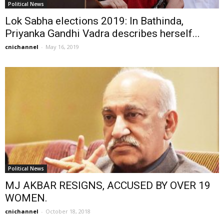
Political News
Lok Sabha elections 2019: In Bathinda,
Priyanka Gandhi Vadra describes herself...
cnichannel
-
May 16, 2019
Political News
MJ AKBAR RESIGNS, ACCUSED BY OVER 19
WOMEN.
cnichannel
-
October 18, 2018