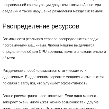
неправильной конфигурации допустимы казино Jet потери
сведений а также нарушение разделения между системами.
Распределение ресурсов
Возможности реального сервера распределяются среди
программными машинами. Любой машине выделяется
определенное объем CPU времени, памяти и накопительного
объема.
Разделение способно оказаться статическим или
адаптивным. В адаптивном варианте мощности изменяются
по связи с загрузки, что улучшает эффективность.
Важно рассматривать соотношение. Если одна машина
забирает очень много Джет казино возможностей, другие
могут получать дефицит. Поэтому конфигурация может