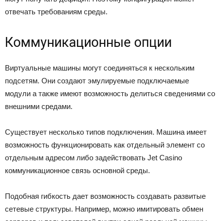
отвечать требованиям среды.
Коммуникационные опции
Виртуальные машины могут соединяться к нескольким
подсетям. Они создают эмулируемые подключаемые
модули а также имеют возможность делиться сведениями со
внешними средами.
Существует несколько типов подключения. Машина имеет
возможность функционировать как отдельный элемент со
отдельным адресом либо задействовать Jet Casino
коммуникационное связь основной среды.
Подобная гибкость дает возможность создавать развитые
сетевые структуры. Например, можно имитировать обмен