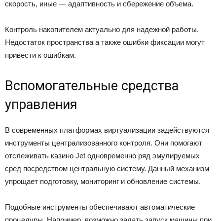
скорость, иные — адаптивность и сбережение объема.
Контроль накопителем актуально для надежной работы.
Недостаток пространства а также ошибки фиксации могут
привести к ошибкам.
Вспомогательные средства
управления
В современных платформах виртуализации задействуются
инструменты централизованного контроля. Они помогают
отслеживать казино Jet одновременно ряд эмулируемых
сред посредством центральную систему. Данный механизм
упрощает подготовку, мониторинг и обновление системы.
Подобные инструменты обеспечивают автоматические
процедуры. Например, возможно задать запуск машины при