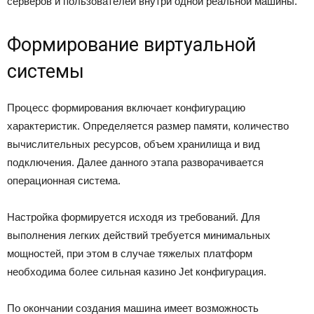
серверов и пользователей внутри одной реальной машины.
Формирование виртуальной
системы
Процесс формирования включает конфигурацию
характеристик. Определяется размер памяти, количество
вычислительных ресурсов, объем хранилища и вид
подключения. Далее данного этапа разворачивается
операционная система.
Настройка формируется исходя из требований. Для
выполнения легких действий требуется минимальных
мощностей, при этом в случае тяжелых платформ
необходима более сильная казино Jet конфигурация.
По окончании создания машина имеет возможность