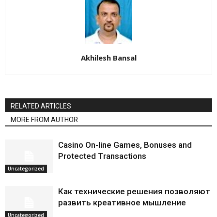
Akhilesh Bansal
RELATED ARTICLES
MORE FROM AUTHOR
Casino On-line Games, Bonuses and
Protected Transactions
Uncategorized
Как технические решения позволяют
развить креативное мышление
Uncategorized