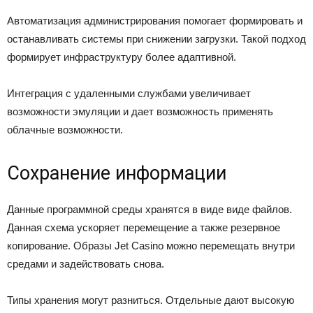
Автоматизация администрирования помогает формировать и
останавливать системы при снижении загрузки. Такой подход
формирует инфраструктуру более адаптивной.
Интеграция с удаленными службами увеличивает
возможности эмуляции и дает возможность применять
облачные возможности.
Сохранение информации
Данные программной среды хранятся в виде виде файлов.
Данная схема ускоряет перемещение а также резервное
копирование. Образы Jet Casino можно перемещать внутри
средами и задействовать снова.
Типы хранения могут разниться. Отдельные дают высокую