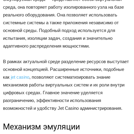
среда, она повторяет работу изолированного узла на базе
реального оборудования. Она позволяет использовать
системные системы а также приложения независимо от
основной среды. Подобный подход используется для
испытания, изоляции задач, создания и значительно
адаптивного распределения мощностями.
В рамках актуальной среде разделение ресурсов выступает
основной концепцией. Расширенные источники, подобные
как
jet casino
, позволяют систематизировать знание
механизмов работы виртуальных систем и их роли внутри
цифровых средах. Главное значение уделяется
разграничению, эффективности использования
возможностей и удобству Jet Casino администрирования.
Механизм эмуляции