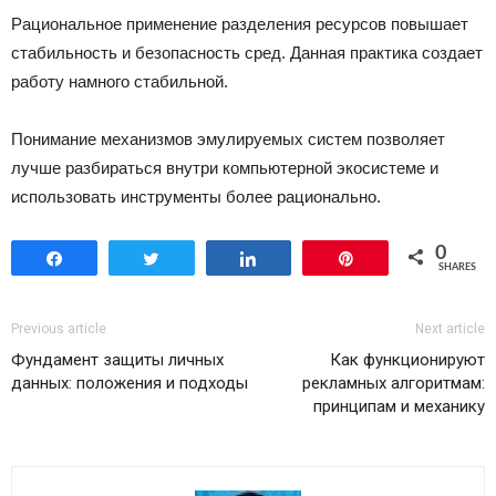
Рациональное применение разделения ресурсов повышает
стабильность и безопасность сред. Данная практика создает
работу намного стабильной.
Понимание механизмов эмулируемых систем позволяет
лучше разбираться внутри компьютерной экосистеме и
использовать инструменты более рационально.
0
Share
Tweet
Share
Pin
SHARES
Previous article
Next article
Фундамент защиты личных
Как функционируют
данных: положения и подходы
рекламных алгоритмам:
принципам и механику