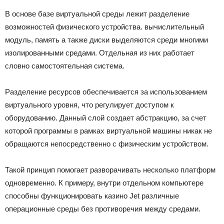
В основе базе виртуальной среды лежит разделение
возможностей физического устройства. вычислительный
модуль, память а также диски выделяются среди многими
изолированными средами. Отдельная из них работает
словно самостоятельная система.
Разделение ресурсов обеспечивается за использованием
виртуального уровня, что регулирует доступом к
оборудованию. Данный слой создает абстракцию, за счет
которой программы в рамках виртуальной машины никак не
обращаются непосредственно с физическим устройством.
Такой принцип помогает разворачивать несколько платформ
одновременно. К примеру, внутри отдельном компьютере
способны функционировать казино Jet различные
операционные среды без противоречия между средами.