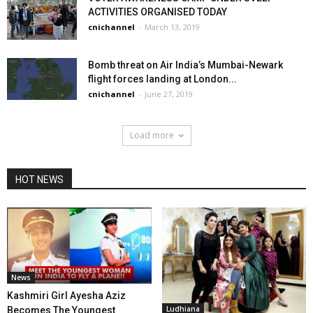
ACTIVITIES ORGANISED TODAY
cnichannel
-
March 13, 2019
Bomb threat on Air India’s Mumbai-Newark
flight forces landing at London...
cnichannel
-
June 27, 2019
Load more
HOT NEWS
News
Kashmiri Girl Ayesha Aziz
Ludhiana
Becomes The Youngest