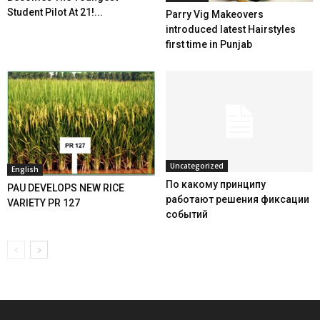
Student Pilot At 21!...
Parry Vig Makeovers
introduced latest Hairstyles
first time in Punjab
Uncategorized
English
По какому принципу
PAU DEVELOPS NEW RICE
работают решения фиксации
VARIETY PR 127
событий