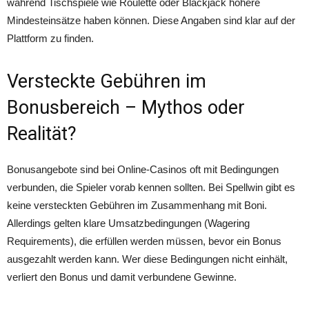
während Tischspiele wie Roulette oder Blackjack höhere
Mindesteinsätze haben können. Diese Angaben sind klar auf der
Plattform zu finden.
Versteckte Gebühren im
Bonusbereich – Mythos oder
Realität?
Bonusangebote sind bei Online-Casinos oft mit Bedingungen
verbunden, die Spieler vorab kennen sollten. Bei Spellwin gibt es
keine versteckten Gebühren im Zusammenhang mit Boni.
Allerdings gelten klare Umsatzbedingungen (Wagering
Requirements), die erfüllen werden müssen, bevor ein Bonus
ausgezahlt werden kann. Wer diese Bedingungen nicht einhält,
verliert den Bonus und damit verbundene Gewinne.