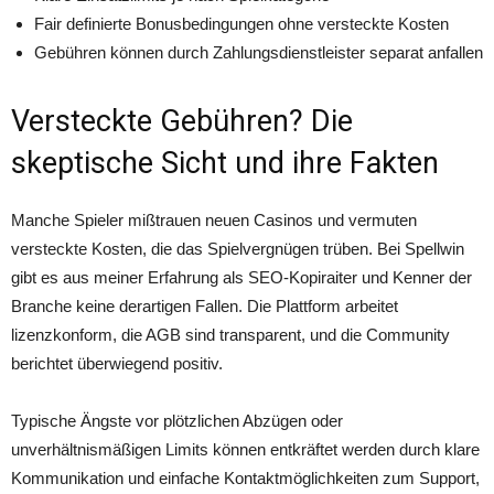
Fair definierte Bonusbedingungen ohne versteckte Kosten
Gebühren können durch Zahlungsdienstleister separat anfallen
Versteckte Gebühren? Die
skeptische Sicht und ihre Fakten
Manche Spieler mißtrauen neuen Casinos und vermuten
versteckte Kosten, die das Spielvergnügen trüben. Bei Spellwin
gibt es aus meiner Erfahrung als SEO-Kopiraiter und Kenner der
Branche keine derartigen Fallen. Die Plattform arbeitet
lizenzkonform, die AGB sind transparent, und die Community
berichtet überwiegend positiv.
Typische Ängste vor plötzlichen Abzügen oder
unverhältnismäßigen Limits können entkräftet werden durch klare
Kommunikation und einfache Kontaktmöglichkeiten zum Support,