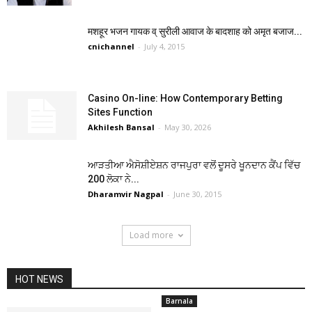
मशहूर भजन गायक व् सुरीली आवाज के बादशाह को अमृत बजाज...
cnichannel
-
July 4, 2015
Casino On-line: How Contemporary Betting
Sites Function
Akhilesh Bansal
-
May 30, 2026
ਆੜਤੀਆ ਐਸੋਸ਼ੀਏਸ਼ਨ ਰਾਜਪੁਰਾ ਵਲੋਂ ਦੂਸਰੇ ਖੂਨਦਾਨ ਕੈਂਪ ਵਿੱਚ
200 ਲੋਕਾ ਨੇ...
Dharamvir Nagpal
-
June 30, 2015
Load more
HOT NEWS
Barnala