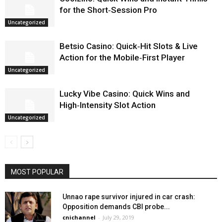
for the Short‑Session Pro
Uncategorized
Betsio Casino: Quick‑Hit Slots & Live
Action for the Mobile‑First Player
Uncategorized
Lucky Vibe Casino: Quick Wins and
High‑Intensity Slot Action
Uncategorized
MOST POPULAR
Unnao rape survivor injured in car crash:
Opposition demands CBI probe...
cnichannel
-
July 29, 2019