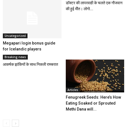
डॉक्टर की लापरवाही के चलते एक नौजवान
की हुई मोैत। लोगो...
Uncategorized
Megapari login bonus guide
for Icelandic players
Breaking news
आकर्षक झांकियों के साथ निकली रामबरात
Articles
Fenugreek Seeds: Here’s How
Eating Soaked or Sprouted
Methi Dana will...