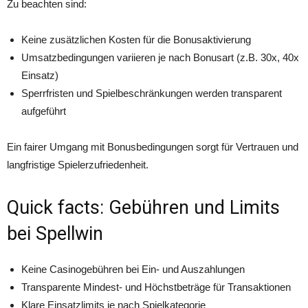
Zu beachten sind:
Keine zusätzlichen Kosten für die Bonusaktivierung
Umsatzbedingungen variieren je nach Bonusart (z.B. 30x, 40x
Einsatz)
Sperrfristen und Spielbeschränkungen werden transparent
aufgeführt
Ein fairer Umgang mit Bonusbedingungen sorgt für Vertrauen und
langfristige Spielerzufriedenheit.
Quick facts: Gebühren und Limits
bei Spellwin
Keine Casinogebühren bei Ein- und Auszahlungen
Transparente Mindest- und Höchstbeträge für Transaktionen
Klare Einsatzlimits je nach Spielkategorie