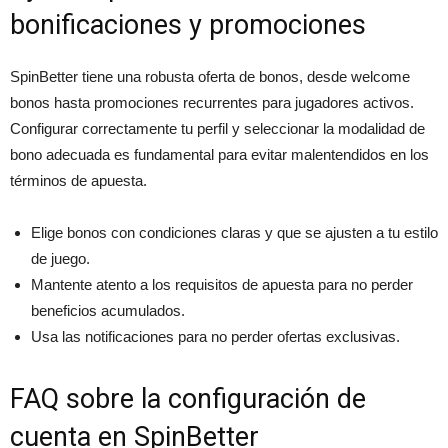
bonificaciones y promociones
SpinBetter tiene una robusta oferta de bonos, desde welcome
bonos hasta promociones recurrentes para jugadores activos.
Configurar correctamente tu perfil y seleccionar la modalidad de
bono adecuada es fundamental para evitar malentendidos en los
términos de apuesta.
Elige bonos con condiciones claras y que se ajusten a tu estilo
de juego.
Mantente atento a los requisitos de apuesta para no perder
beneficios acumulados.
Usa las notificaciones para no perder ofertas exclusivas.
FAQ sobre la configuración de
cuenta en SpinBetter