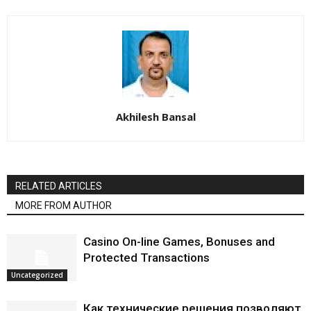
Akhilesh Bansal
RELATED ARTICLES
MORE FROM AUTHOR
Casino On-line Games, Bonuses and
Protected Transactions
Uncategorized
Как технические решения позволяют