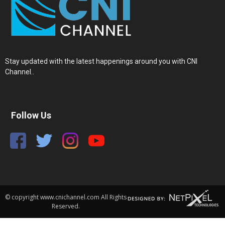
Stay updated with the latest happenings around you with CNI
Channel..
Follow Us
© copyright www.cnichannel.com All Rights
Reserved.