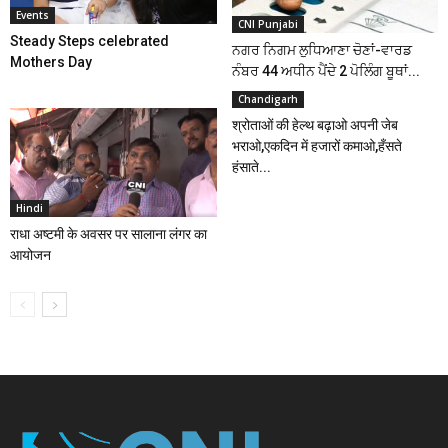
Events
CNI Punjabi
Steady Steps celebrated
ਨਗਰ ਨਿਗਮ ਲੁਧਿਆਣਾ ਚੋਣਾਂ-ਵਾਰਡ
Mothers Day
ਨੰਬਰ 44 ਅਧੀਨ ਪੈਂਦੇ 2 ਪੋਲਿੰਗ ਬੂਥਾਂ...
Chandigarh
श्रोताओं की हेल्थ बढ़ाओ अपनी जेब
भराओ,एकदिन में हजारों कमाओ,हँसते
हंसाते...
Hindi
राधा अष्टमी के अवसर पर सालाना लंगर का
आयोजन