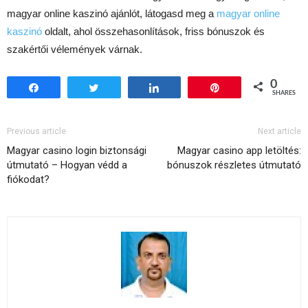
magyar online kaszinó ajánlót, látogasd meg a
magyar online
kaszinó
oldalt, ahol összehasonlítások, friss bónuszok és
szakértői vélemények várnak.
0
Share
Tweet
Share
Pin
SHARES
Previous article
Next article
Magyar casino login biztonsági
Magyar casino app letöltés:
útmutató – Hogyan védd a
bónuszok részletes útmutató
fiókodat?