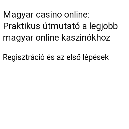
Magyar casino online:
Praktikus útmutató a legjobb
magyar online kaszinókhoz
Regisztráció és az első lépések