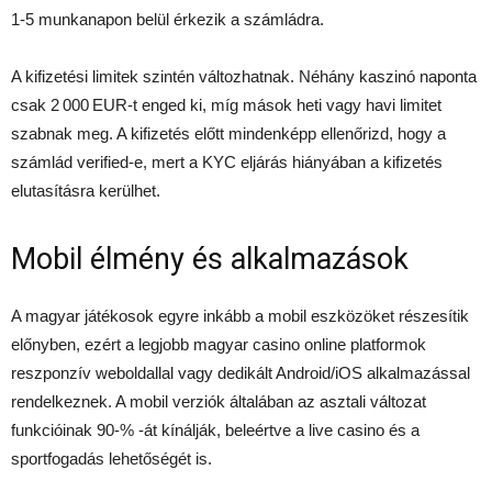
1‑5 munkanapon belül érkezik a számládra.
A kifizetési limitek szintén változhatnak. Néhány kaszinó naponta
csak 2 000 EUR-t enged ki, míg mások heti vagy havi limitet
szabnak meg. A kifizetés előtt mindenképp ellenőrizd, hogy a
számlád verified‑e, mert a KYC eljárás hiányában a kifizetés
elutasításra kerülhet.
Mobil élmény és alkalmazások
A magyar játékosok egyre inkább a mobil eszközöket részesítik
előnyben, ezért a legjobb magyar casino online platformok
reszponzív weboldallal vagy dedikált Android/iOS alkalmazással
rendelkeznek. A mobil verziók általában az asztali változat
funkcióinak 90‑% -át kínálják, beleértve a live casino és a
sportfogadás lehetőségét is.