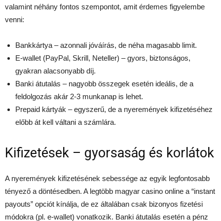
valamint néhány fontos szempontot, amit érdemes figyelembe
venni:
Bankkártya – azonnali jóváírás, de néha magasabb limit.
E‑wallet (PayPal, Skrill, Neteller) – gyors, biztonságos,
gyakran alacsonyabb díj.
Banki átutalás – nagyobb összegek esetén ideális, de a
feldolgozás akár 2‑3 munkanap is lehet.
Prepaid kártyák – egyszerű, de a nyeremények kifizetéséhez
előbb át kell váltani a számlára.
Kifizetések – gyorsaság és korlátok
A nyeremények kifizetésének sebessége az egyik legfontosabb
tényező a döntésedben. A legtöbb magyar casino online a “instant
payouts” opciót kínálja, de ez általában csak bizonyos fizetési
módokra (pl. e‑wallet) vonatkozik. Banki átutalás esetén a pénz