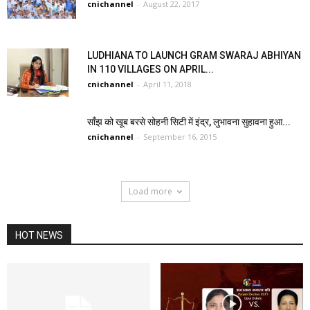
cnichannel
-
August 22, 2017
LUDHIANA TO LAUNCH GRAM SWARAJ ABHIYAN
IN 110 VILLAGES ON APRIL...
cnichannel
-
April 11, 2018
साँझ को खूब बरसे सोहनी सिटी में इंद्र, लुभावना सुहावना हुआ...
cnichannel
-
September 16, 2015
Load more
HOT NEWS