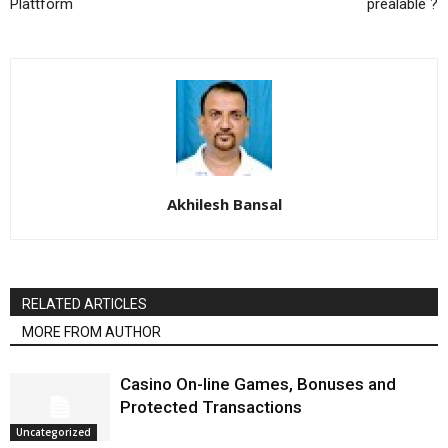
Plattform
préalable ?
Akhilesh Bansal
RELATED ARTICLES
MORE FROM AUTHOR
Casino On-line Games, Bonuses and
Protected Transactions
Uncategorized