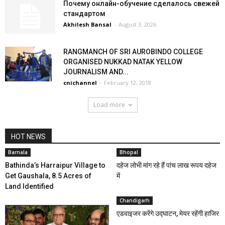
Почему онлайн-обучение сделалось свежей
стандартом
Akhilesh Bansal
-
August 3, 2026
RANGMANCH OF SRI AUROBINDO COLLEGE
ORGANISED NUKKAD NATAK YELLOW
JOURNALISM AND...
cnichannel
-
February 12, 2018
Load more
HOT NEWS
Barnala
Bhopal
Bathinda’s Harraipur Village to
दहेज लोभी मांग रहे हैं पांच लाख रूपय दहेज
Get Gaushala, 8.5 Acres of
में
Land Identified
Chandigarh
एडवाइजर करेंगे उद्घाटन, मेयर रहेंगी हाजिर