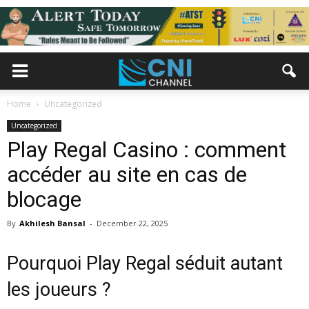
Home
Uncategorized
Uncategorized
Play Regal Casino : comment
accéder au site en cas de
blocage
By
Akhilesh Bansal
-
December 22, 2025
Pourquoi Play Regal séduit autant
les joueurs ?