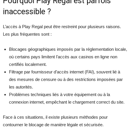
Pourquoi Play Regal est parfois
inaccessible ?
L’accès à Play Regal peut être restreint pour plusieurs raisons.
Les plus fréquentes sont :
Blocages géographiques imposés par la réglementation locale,
où certains pays limitent l’accès aux casinos en ligne non
certifiés localement.
Filtrage par fournisseur d’accès internet (FAI), souvent lié à
des mesures de censure ou à des restrictions imposées par
les autorités.
Problèmes techniques liés à votre équipement ou à la
connexion internet, empêchant le chargement correct du site.
Face à ces situations, il existe plusieurs méthodes pour
contourner le blocage de manière légale et sécurisée.