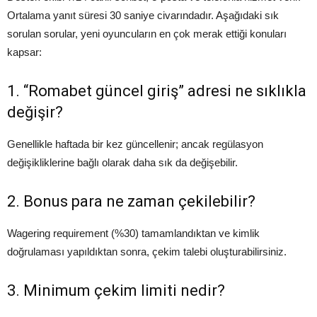
Ortalama yanıt süresi 30 saniye civarındadır. Aşağıdaki sık
sorulan sorular, yeni oyuncuların en çok merak ettiği konuları
kapsar:
1. “Romabet güncel giriş” adresi ne sıklıkla
değişir?
Genellikle haftada bir kez güncellenir; ancak regülasyon
değişikliklerine bağlı olarak daha sık da değişebilir.
2. Bonus para ne zaman çekilebilir?
Wagering requirement (%30) tamamlandıktan ve kimlik
doğrulaması yapıldıktan sonra, çekim talebi oluşturabilirsiniz.
3. Minimum çekim limiti nedir?