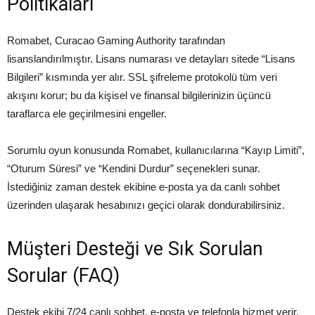
Politikaları
Romabet, Curacao Gaming Authority tarafından
lisanslandırılmıştır. Lisans numarası ve detayları sitede “Lisans
Bilgileri” kısmında yer alır. SSL şifreleme protokolü tüm veri
akışını korur; bu da kişisel ve finansal bilgilerinizin üçüncü
taraflarca ele geçirilmesini engeller.
Sorumlu oyun konusunda Romabet, kullanıcılarına “Kayıp Limiti”,
“Oturum Süresi” ve “Kendini Durdur” seçenekleri sunar.
İstediğiniz zaman destek ekibine e‑posta ya da canlı sohbet
üzerinden ulaşarak hesabınızı geçici olarak dondurabilirsiniz.
Müşteri Desteği ve Sık Sorulan
Sorular (FAQ)
Destek ekibi 7/24 canlı sohbet, e‑posta ve telefonla hizmet verir.