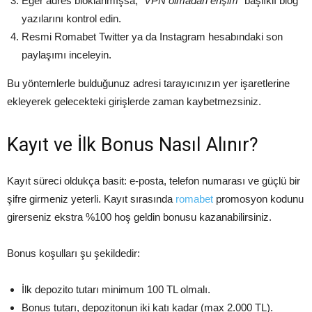
Eğer adres bloklanmışsa,
“VPN olmadan erişim”
başlıklı blog
yazılarını kontrol edin.
Resmi Romabet Twitter ya da Instagram hesabındaki son
paylaşımı inceleyin.
Bu yöntemlerle bulduğunuz adresi tarayıcınızın yer işaretlerine
ekleyerek gelecekteki girişlerde zaman kaybetmezsiniz.
Kayıt ve İlk Bonus Nasıl Alınır?
Kayıt süreci oldukça basit: e‑posta, telefon numarası ve güçlü bir
şifre girmeniz yeterli. Kayıt sırasında
romabet
promosyon kodunu
girerseniz ekstra %100 hoş geldin bonusu kazanabilirsiniz.
Bonus koşulları şu şekildedir:
İlk depozito tutarı minimum 100 TL olmalı.
Bonus tutarı, depozitonun iki katı kadar (max 2.000 TL).