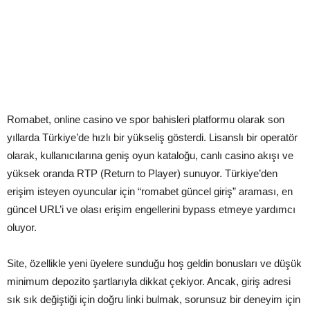
Romabet, online casino ve spor bahisleri platformu olarak son
yıllarda Türkiye’de hızlı bir yükseliş gösterdi. Lisanslı bir operatör
olarak, kullanıcılarına geniş oyun kataloğu, canlı casino akışı ve
yüksek oranda RTP (Return to Player) sunuyor. Türkiye’den
erişim isteyen oyuncular için “romabet güncel giriş” araması, en
güncel URL’i ve olası erişim engellerini bypass etmeye yardımcı
oluyor.
Site, özellikle yeni üyelere sunduğu hoş geldin bonusları ve düşük
minimum depozito şartlarıyla dikkat çekiyor. Ancak, giriş adresi
sık sık değiştiği için doğru linki bulmak, sorunsuz bir deneyim için