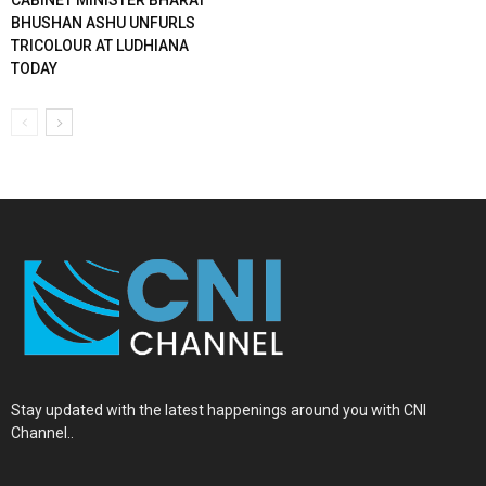
CABINET MINISTER BHARAT
BHUSHAN ASHU UNFURLS
TRICOLOUR AT LUDHIANA
TODAY
Stay updated with the latest happenings around you with CNI
Channel..