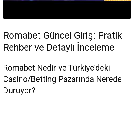
Romabet Güncel Giriş: Pratik
Rehber ve Detaylı İnceleme
Romabet Nedir ve Türkiye’deki
Casino/Betting Pazarında Nerede
Duruyor?