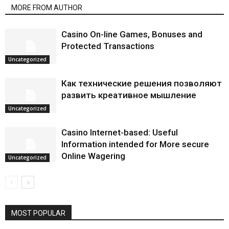
MORE FROM AUTHOR
Casino On-line Games, Bonuses and
Protected Transactions
Uncategorized
Как технические решения позволяют
развить креативное мышление
Uncategorized
Casino Internet-based: Useful
Information intended for More secure
Online Wagering
Uncategorized
MOST POPULAR