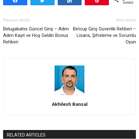
Share
Tweet
Share
Pin
SHARES
Previous article
Next article
Belugabahis Güncel Giriş – Adım
Betcup Giriş Güvenlik Rehberi –
Adım Kayıt ve Hoş Geldin Bonus
Lisans, Şifreleme ve Sorumlu
Rehberi
Oyun
Akhilesh Bansal
RELATED ARTICLES