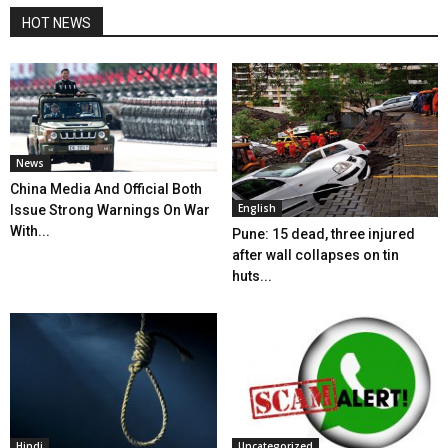
HOT NEWS
News
China Media And Official Both
English
Issue Strong Warnings On War
With...
Pune: 15 dead, three injured
after wall collapses on tin
huts...
Hindi
Uncategorized