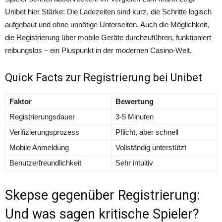
Unibet hier Stärke: Die Ladezeiten sind kurz, die Schritte logisch
aufgebaut und ohne unnötige Unterseiten. Auch die Möglichkeit,
die Registrierung über mobile Geräte durchzuführen, funktioniert
reibungslos – ein Pluspunkt in der modernen Casino-Welt.
Quick Facts zur Registrierung bei Unibet
Faktor
Bewertung
Registrierungsdauer
3-5 Minuten
Verifizierungsprozess
Pflicht, aber schnell
Mobile Anmeldung
Vollständig unterstützt
Benutzerfreundlichkeit
Sehr intuitiv
Skepse gegenüber Registrierung:
Und was sagen kritische Spieler?