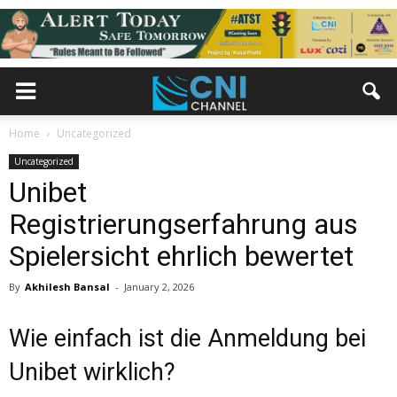
Home
Uncategorized
Uncategorized
Unibet
Registrierungserfahrung aus
Spielersicht ehrlich bewertet
By
Akhilesh Bansal
-
January 2, 2026
Wie einfach ist die Anmeldung bei
Unibet wirklich?