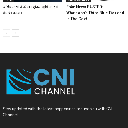
आर्थिक तंगी से परेशान होकर ऋषि नगर में
Fake News BUSTED:
वेल्डिंग का काम...
WhatsApp’s Third Blue Tick and
Is The Govt...
Stay updated with the latest happenings around you with CNI
Channel..