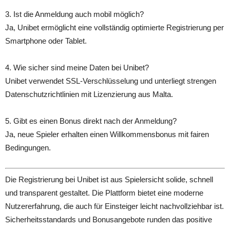
3. Ist die Anmeldung auch mobil möglich?
Ja, Unibet ermöglicht eine vollständig optimierte Registrierung per
Smartphone oder Tablet.
4. Wie sicher sind meine Daten bei Unibet?
Unibet verwendet SSL-Verschlüsselung und unterliegt strengen
Datenschutzrichtlinien mit Lizenzierung aus Malta.
5. Gibt es einen Bonus direkt nach der Anmeldung?
Ja, neue Spieler erhalten einen Willkommensbonus mit fairen
Bedingungen.
Die Registrierung bei Unibet ist aus Spielersicht solide, schnell
und transparent gestaltet. Die Plattform bietet eine moderne
Nutzererfahrung, die auch für Einsteiger leicht nachvollziehbar ist.
Sicherheitsstandards und Bonusangebote runden das positive