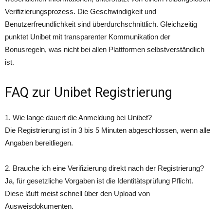
Verifizierungsprozess. Die Geschwindigkeit und
Benutzerfreundlichkeit sind überdurchschnittlich. Gleichzeitig
punktet Unibet mit transparenter Kommunikation der
Bonusregeln, was nicht bei allen Plattformen selbstverständlich
ist.
FAQ zur Unibet Registrierung
1. Wie lange dauert die Anmeldung bei Unibet?
Die Registrierung ist in 3 bis 5 Minuten abgeschlossen, wenn alle
Angaben bereitliegen.
2. Brauche ich eine Verifizierung direkt nach der Registrierung?
Ja, für gesetzliche Vorgaben ist die Identitätsprüfung Pflicht.
Diese läuft meist schnell über den Upload von
Ausweisdokumenten.