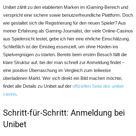
Unibet zählt zu den etablierten Marken im iGaming-Bereich und
verspricht eine sichere sowie benutzerfreundliche Plattform. Doch
wie gestaltet sich die Registrierung für den neuen Spieler? Aus
meiner Erfahrung als Gaming-Journalist, der viele Online-Casinos
aus Spielersicht testet, gebe ich hier eine ehrliche Einschätzung.
Schließlich ist der Einstieg essenziell, um ohne Hürden ins
Spielvergnügen zu starten. Bereits beim ersten Besuch fällt die
klare Struktur auf, bei der man schnell zur Anmeldung findet –
eine positive Überraschung im Vergleich zum teilweise
überladenen Markt. Wer sich direkt ein Bild machen möchte,
findet alle Details zu Unibet auf der
offiziellen Seite des unibet
casino
.
Schritt-für-Schritt: Anmeldung bei
Unibet