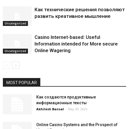
Как технические решения позволяют
развить креативное мышление
Uncategorized
Casino Internet-based: Useful
Information intended for More secure
Online Wagering
Uncategorized
MOST POPULAR
Как создаются продуктивные
информационные тексты
Akhilesh Bansal
-
May 30, 2026
Online Casino Systems and the Prospect of