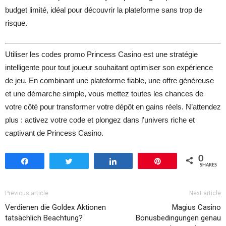
budget limité, idéal pour découvrir la plateforme sans trop de
risque.
Utiliser les codes promo Princess Casino est une stratégie
intelligente pour tout joueur souhaitant optimiser son expérience
de jeu. En combinant une plateforme fiable, une offre généreuse
et une démarche simple, vous mettez toutes les chances de
votre côté pour transformer votre dépôt en gains réels. N’attendez
plus : activez votre code et plongez dans l’univers riche et
captivant de Princess Casino.
0
Share
Tweet
Share
Pin
SHARES
Previous article
Next article
Verdienen die Goldex Aktionen
Magius Casino
tatsächlich Beachtung?
Bonusbedingungen genau