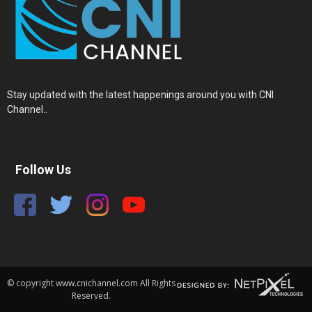
Stay updated with the latest happenings around you with CNI
Channel..
Follow Us
© copyright www.cnichannel.com All Rights
Reserved.