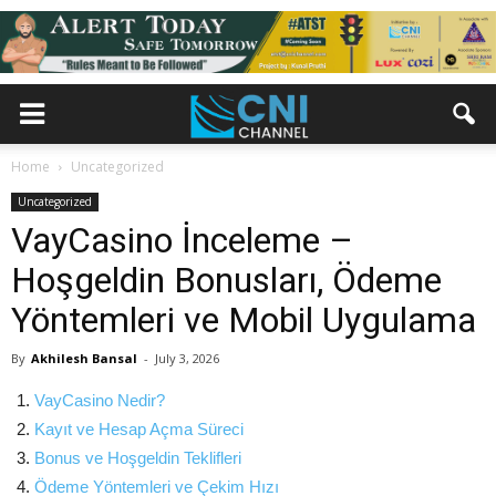
Home
Uncategorized
Uncategorized
VayCasino İnceleme –
Hoşgeldin Bonusları, Ödeme
Yöntemleri ve Mobil Uygulama
By
Akhilesh Bansal
-
July 3, 2026
VayCasino Nedir?
Kayıt ve Hesap Açma Süreci
Bonus ve Hoşgeldin Teklifleri
Ödeme Yöntemleri ve Çekim Hızı