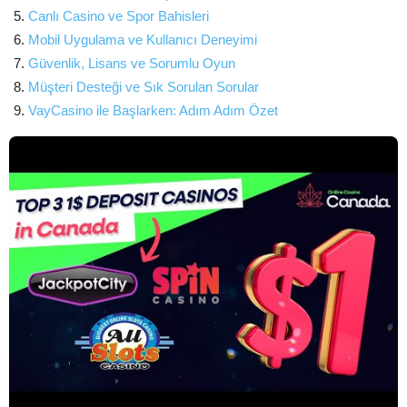
Canlı Casino ve Spor Bahisleri
Mobil Uygulama ve Kullanıcı Deneyimi
Güvenlik, Lisans ve Sorumlu Oyun
Müşteri Desteği ve Sık Sorulan Sorular
VayCasino ile Başlarken: Adım Adım Özet