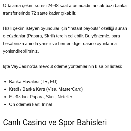
Ortalama çekim süresi 24‑48 saat arasındadır, ancak bazı banka
transferlerinde 72 saate kadar çıkabilir.
Hızlı çekim isteyen oyuncular için “instant payouts” özelliği sunan
e‑cüzdanlar (Papara, Skrill) tercih edilebilir. Bu yöntemle, para
hesabınıza anında yansır ve hemen diğer casino oyunlarına
yönlendirebilirsiniz.
İşte VayCasino’da mevcut ödeme yöntemlerinin kısa bir listesi:
Banka Havalesi (TR, EU)
Kredi / Banka Kartı (Visa, MasterCard)
E‑cüzdan: Papara, Skrill, Neteller
Ön ödemeli kart: Ininal
Canlı Casino ve Spor Bahisleri