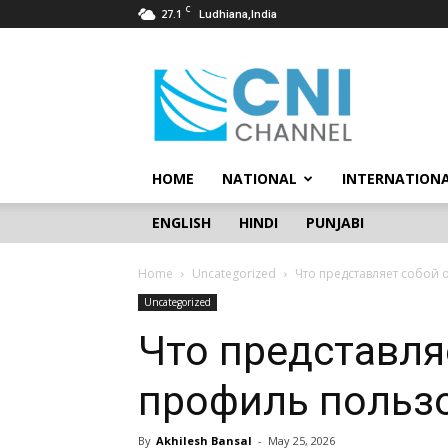
C
27.1
Ludhiana,India
CNI
Channel
HOME
NATIONAL
INTERNATION
ENGLISH
HINDI
PUNJABI
Home
Uncategorized
Что представляет собой
Uncategorized
Что представля
профиль польз
By
Akhilesh Bansal
-
May 25, 2026