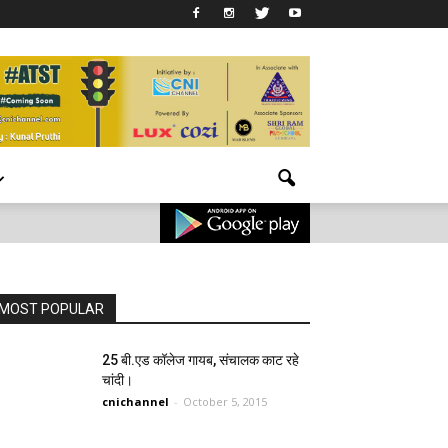
MOST POPULAR
25 बी.एड कॉलेज गायब, संचालक काट रहे
चांदी।
cnichannel
-
October 5, 2015