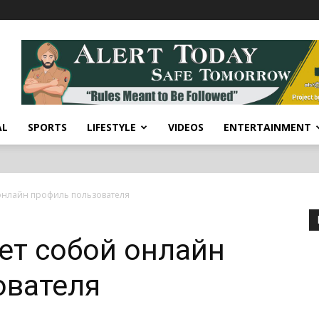
AL
SPORTS
LIFESTYLE
VIDEOS
ENTERTAINMENT
 онлайн профиль пользователя
ет собой онлайн
ователя