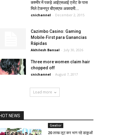
कश्मीर में पकड़े आईएसआई एजेंट के पास
मिले टेकनपुर बीएसएफ अकादमी...
cnichannel
-
December 2, 2015
Cazimbo Casino: Gaming
Mobile‑First para Ganancias
Rápidas
Akhilesh Bansal
-
July 30, 2026
Three more women claim hair
chopped off
cnichannel
-
August 7, 2017
Load more
HOT NEWS
Gwalior
20 लाख लूट कर भाग रहे डाकुओं