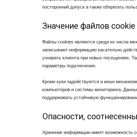
посторонний допуск а также оберегать поль
Значение файлов cookie
Файлы cookies являются среди из числа м
записывают информацию касательно действи
узнавать клиента при новых посещениях. Та
параметры подключения.
Кроме куки задействуются и иные механизм
компьютеров и системы мониторинга. Данны
поддерживать устойчивую функционирован
Опасности, соотнесенн
Хранение информации имеет возможность со