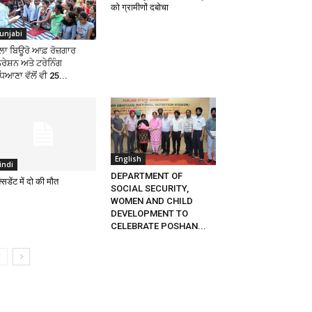
को ग्रामीणों दबोचा
unjabi
ਲਾ ਬਿਊਰੋ ਆਫ਼ ਰੋਜ਼ਗਾਰ
ਰੇਸ਼ਨ ਅਤੇ ਟਰੇਨਿੰਗ
ਧਿਆਣਾ ਵੱਲੋਂ ਵੀ 25...
English
indi
DEPARTMENT OF
सिडेंट में दो की मौत
SOCIAL SECURITY,
WOMEN AND CHILD
DEVELOPMENT TO
CELEBRATE POSHAN...