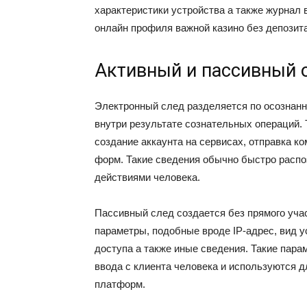
характеристики устройства а также журнал 
онлайн профиля важной казино без депозит
Активный и пассивный 
Электронный след разделяется по осознанн
внутри результате сознательных операций.
создание аккаунта на сервисах, отправка к
форм. Такие сведения обычно быстро распо
действиями человека.
Пассивный след создается без прямого уч
параметры, подобные вроде IP-адрес, вид у
доступа а также иные сведения. Такие пар
ввода с клиента человека и используются 
платформ.