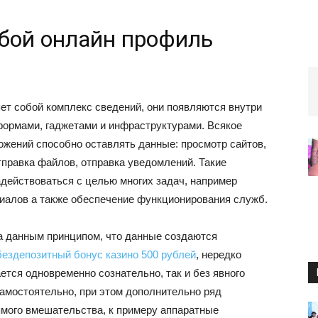
обой онлайн профиль
ет собой комплекс сведений, они появляются внутри
ормами, гаджетами и инфраструктурами. Всякое
ожений способно оставлять данные: просмотр сайтов,
тправка файлов, отправка уведомлений. Такие
адействоваться с целью многих задач, например
иалов а также обеспечение функционирования служб.
а данным принципом, что данные создаются
бездепозитный бонус казино 500 рублей
, нередко
тся одновременно сознательно, так и без явного
самостоятельно, при этом дополнительно ряд
ямого вмешательства, к примеру аппаратные