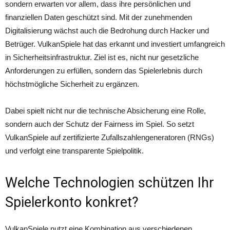
sondern erwarten vor allem, dass ihre persönlichen und
finanziellen Daten geschützt sind. Mit der zunehmenden
Digitalisierung wächst auch die Bedrohung durch Hacker und
Betrüger. VulkanSpiele hat das erkannt und investiert umfangreich
in Sicherheitsinfrastruktur. Ziel ist es, nicht nur gesetzliche
Anforderungen zu erfüllen, sondern das Spielerlebnis durch
höchstmögliche Sicherheit zu ergänzen.
Dabei spielt nicht nur die technische Absicherung eine Rolle,
sondern auch der Schutz der Fairness im Spiel. So setzt
VulkanSpiele auf zertifizierte Zufallszahlengeneratoren (RNGs)
und verfolgt eine transparente Spielpolitik.
Welche Technologien schützen Ihr
Spielerkonto konkret?
VulkanSpiele nutzt eine Kombination aus verschiedenen