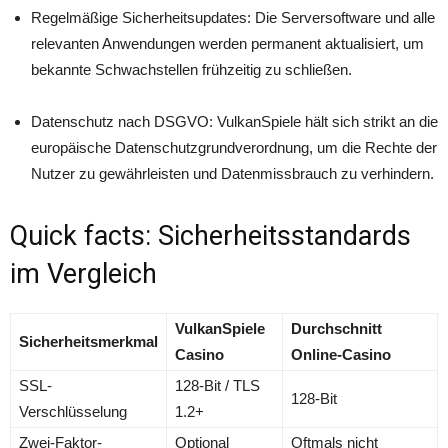
Regelmäßige Sicherheitsupdates: Die Serversoftware und alle
relevanten Anwendungen werden permanent aktualisiert, um
bekannte Schwachstellen frühzeitig zu schließen.
Datenschutz nach DSGVO: VulkanSpiele hält sich strikt an die
europäische Datenschutzgrundverordnung, um die Rechte der
Nutzer zu gewährleisten und Datenmissbrauch zu verhindern.
Quick facts: Sicherheitsstandards
im Vergleich
VulkanSpiele
Durchschnitt
Sicherheitsmerkmal
Casino
Online-Casino
SSL-
128-Bit / TLS
128-Bit
Verschlüsselung
1.2+
Zwei-Faktor-
Optional
Oftmals nicht