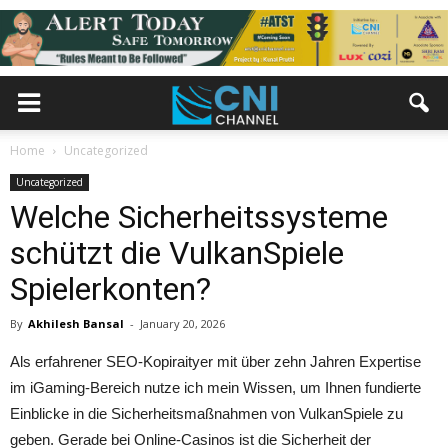
Home
Uncategorized
Uncategorized
Welche Sicherheitssysteme
schützt die VulkanSpiele
Spielerkonten?
By
Akhilesh Bansal
-
January 20, 2026
Als erfahrener SEO-Kopiraityer mit über zehn Jahren Expertise
im iGaming-Bereich nutze ich mein Wissen, um Ihnen fundierte
Einblicke in die Sicherheitsmaßnahmen von VulkanSpiele zu
geben. Gerade bei Online-Casinos ist die Sicherheit der