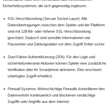
Sicherheitssystemen, die sich gegenseitig ergänzen:
SSL-Verschlüsselung (Secure Socket Layer): Alle
Datenübertragungen zwischen dem Spieler und der Plattform
sind mit 128-Bit- oder höherer SSL-Verschlüsselung
geschützt. Dadurch sind sensible Informationen wie
Passwörter und Zahlungsdaten vor dem Zugriff Dritter sicher.
Zwei-Faktor-Authentifizierung (2FA): Für den Login und
sicherheitsrelevante Aktionen können Spieler eine zusätzliche
Verifikation über ihr Smartphone aktivieren. Dies erschwert
unbefugten Zugriff erheblich.
Firewall-Systeme: Mehrschichtige Firewalls kontrollieren den
Datenverkehr kontinuierlich und blockieren verdächtige
Zugriffe oder Angriffe aus dem Internet.