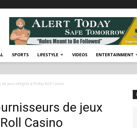
AL
SPORTS
LIFESTYLE
VIDEOS
ENTERTAINMENT
 de jeux intégrés à Friday Roll Casino
ournisseurs de jeux
 Roll Casino