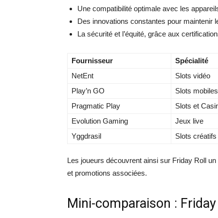
Une compatibilité optimale avec les appareil
Des innovations constantes pour maintenir le 
La sécurité et l’équité, grâce aux certificat
Fournisseur
Spécialité
NetEnt
Slots vidéo
Play’n GO
Slots mobiles
Pragmatic Play
Slots et Casi
Evolution Gaming
Jeux live
Yggdrasil
Slots créatifs
Les joueurs découvrent ainsi sur Friday Roll u
et promotions associées.
Mini-comparaison : Friday 