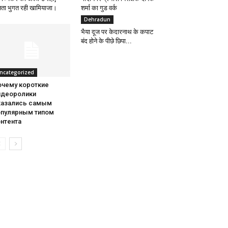
ता भुगत रही खामियाजा।
शर्मा का गुड वर्क
Dehradun
भैया दूज पर केदारनाथ के कपाट
बंद होने के पीछे छिपा...
ncategorized
очему короткие
идеоролики
казались самым
опулярным типом
нтента