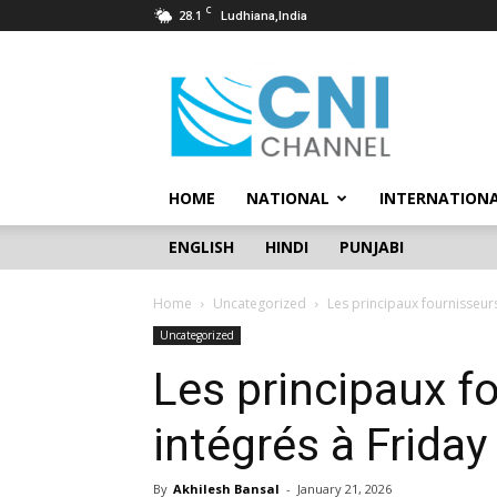
C
28.1
Ludhiana,India
CNI
Channel
HOME
NATIONAL
INTERNATION
ENGLISH
HINDI
PUNJABI
Home
Uncategorized
Les principaux fournisseurs
Uncategorized
Les principaux f
intégrés à Friday
By
Akhilesh Bansal
-
January 21, 2026