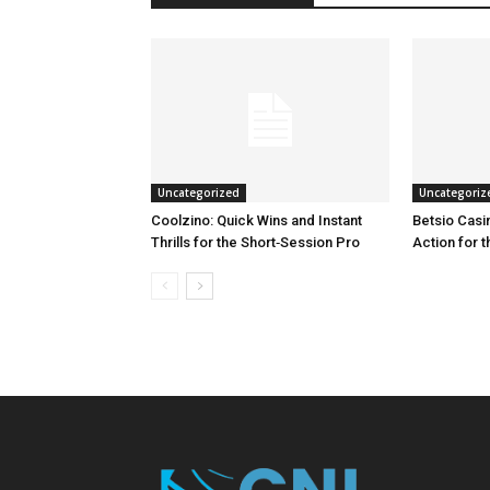
Uncategorized
Uncategoriz
Coolzino: Quick Wins and Instant
Betsio Casin
Thrills for the Short‑Session Pro
Action for t