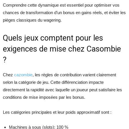
Comprendre cette dynamique est essentiel pour optimiser vos
chances de transformation d’un bonus en gains réels, et éviter les
pièges classiques du wagering.
Quels jeux comptent pour les
exigences de mise chez Casombie
?
Chez
cazombie
, les règles de contribution varient clairement
selon la catégorie de jeu. Cette différenciation impacte
directement la rapidité avec laquelle un joueur peut satisfaire les
conditions de mise imposées par les bonus.
Les catégories principales et leur poids approximatif sont :
Machines à sous (slots): 100 %