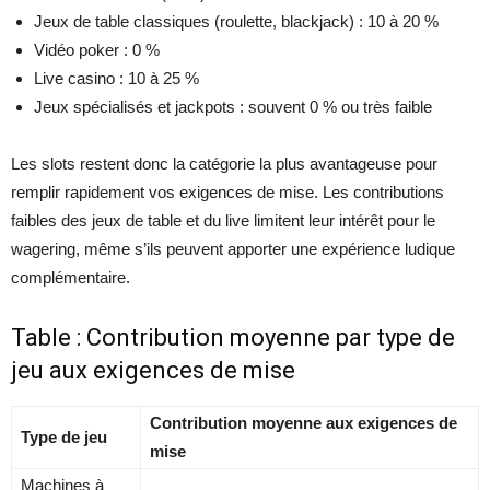
Jeux de table classiques (roulette, blackjack) : 10 à 20 %
Vidéo poker : 0 %
Live casino : 10 à 25 %
Jeux spécialisés et jackpots : souvent 0 % ou très faible
Les slots restent donc la catégorie la plus avantageuse pour
remplir rapidement vos exigences de mise. Les contributions
faibles des jeux de table et du live limitent leur intérêt pour le
wagering, même s’ils peuvent apporter une expérience ludique
complémentaire.
Table : Contribution moyenne par type de
jeu aux exigences de mise
Contribution moyenne aux exigences de
Type de jeu
mise
Machines à