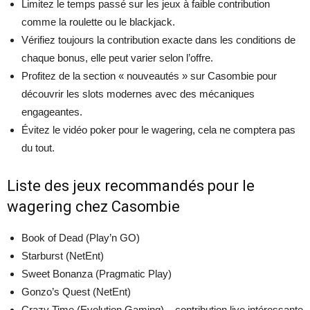
Limitez le temps passé sur les jeux à faible contribution
comme la roulette ou le blackjack.
Vérifiez toujours la contribution exacte dans les conditions de
chaque bonus, elle peut varier selon l’offre.
Profitez de la section « nouveautés » sur Casombie pour
découvrir les slots modernes avec des mécaniques
engageantes.
Évitez le vidéo poker pour le wagering, cela ne comptera pas
du tout.
Liste des jeux recommandés pour le
wagering chez Casombie
Book of Dead (Play’n GO)
Starburst (NetEnt)
Sweet Bonanza (Pragmatic Play)
Gonzo’s Quest (NetEnt)
Crazy Time (Evolution Gaming) – contribution live intéressante