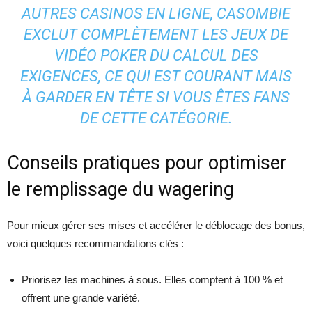
AUTRES CASINOS EN LIGNE, CASOMBIE
EXCLUT COMPLÈTEMENT LES JEUX DE
VIDÉO POKER DU CALCUL DES
EXIGENCES, CE QUI EST COURANT MAIS
À GARDER EN TÊTE SI VOUS ÊTES FANS
DE CETTE CATÉGORIE.
Conseils pratiques pour optimiser
le remplissage du wagering
Pour mieux gérer ses mises et accélérer le déblocage des bonus,
voici quelques recommandations clés :
Priorisez les machines à sous. Elles comptent à 100 % et
offrent une grande variété.